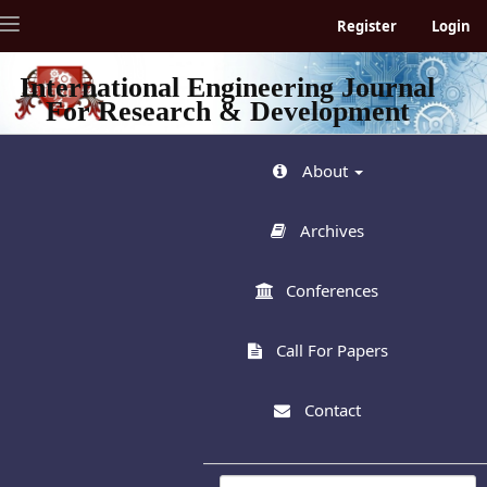
Quick
Toggle
Register
Login
jump
navigation
to
page
International Engineering Journal
content
For Research & Development
Main
Navigation
Main
About
Content
Sidebar
Archives
Conferences
Call For Papers
Contact