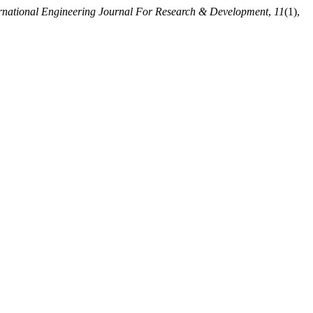
ernational Engineering Journal For Research & Development
,
11
(1),